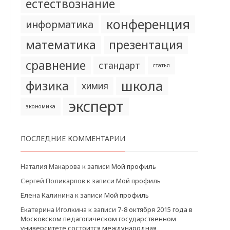
естествознание
конференция
информатика
математика
презентация
сравнение
стандарт
статья
школа
физика
химия
эксперт
экономика
ПОСЛЕДНИЕ КОММЕНТАРИИ
Наталия Макарова
к записи
Мой профиль
Сергей Поликарпов
к записи
Мой профиль
Елена Калинина
к записи
Мой профиль
Екатерина Иголкина
к записи
7-8 октября 2015 года в
Московском педагогическом государственном
университете состоится международная