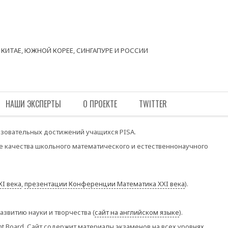
КИТАЕ, ЮЖНОЙ КОРЕЕ, СИНГАПУРЕ И РОССИИ
НАШИ ЭКСПЕРТЫ
О ПРОЕКТЕ
TWITTER
зовательных достижений учащихся PISA.
качества школьного математического и естественнонаучного
I века
,
презентации Конференции Математика XXI века
).
звитию науки и творчества (
сайт на английском языке
).
t Board. Сайт содержит материалы экзаменов на всех уровнях