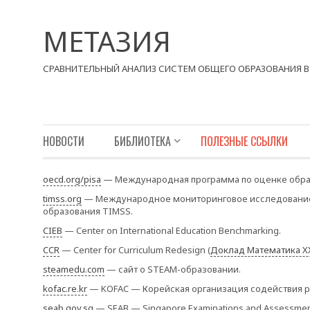
МЕТАЗИЯ
СРАВНИТЕЛЬНЫЙ АНАЛИЗ СИСТЕМ ОБЩЕГО ОБРАЗОВАНИЯ В 
НОВОСТИ
БИБЛИОТЕКА
ПОЛЕЗНЫЕ ССЫЛКИ
oecd.org/pisa
— Международная программа по оценке обра
timss.org
— Международное мониторинговое исследование 
образования TIMSS.
CIEB
— Center on International Education Benchmarking.
CCR
— Center for Curriculum Redesign (
Доклад Математика XX
steamedu.com
— сайт о STEAM-образовании.
kofac.re.kr
— KOFAC — Корейская организация содействия ра
seab.gov.sg
— SEAB — Singapore Examinations and Assessmen